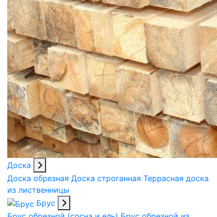
Доска
Доска обрезная
Доска строганная
Террасная доска
из лиственницы
Брус
Брус обрезной (сосна и ель)
Брус обрезной из