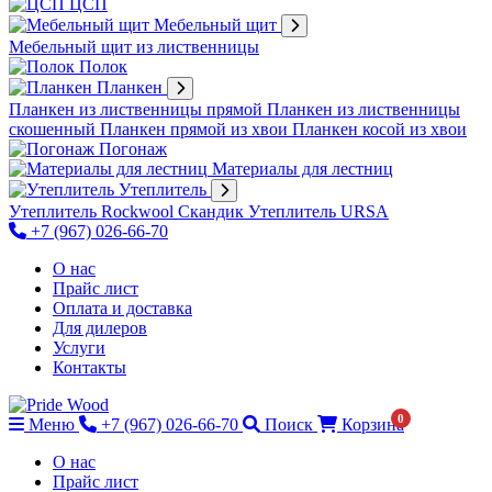
ЦСП
Мебельный щит
Мебельный щит из лиственницы
Полок
Планкен
Планкен из лиственницы прямой
Планкен из лиственницы
скошенный
Планкен прямой из хвои
Планкен косой из хвои
Погонаж
Материалы для лестниц
Утеплитель
Утеплитель Rockwool Скандик
Утеплитель URSA
+7 (967) 026-66-70
О нас
Прайс лист
Оплата и доставка
Для дилеров
Услуги
Контакты
0
Меню
+7 (967) 026-66-70
Поиск
Корзина
О нас
Прайс лист