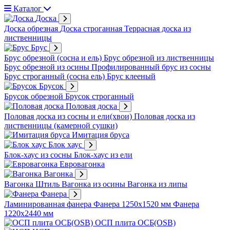
Каталог
Доска
Доска обрезная
Доска строганная
Террасная доска из
лиственницы
Брус
Брус обрезной (сосна и ель)
Брус обрезной из лиственницы
Брус обрезной из осины
Профилированный брус из сосны
Брус строганный (сосна ель)
Брус клееный
Брусок
Брусок обрезной
Брусок строганный
Половая доска
Половая доска из сосны и ели(хвои)
Половая доска из
лиственницы (камерной сушки)
Имитация бруса
Блок хаус
Блок-хаус из сосны
Блок-хаус из ели
Евровагонка
Вагонка
Вагонка Штиль
Вагонка из осины
Вагонка из липы
Фанера
Ламинированная фанера
Фанера 1250х1520 мм
Фанера
1220х2440 мм
ОСП плита ОСБ(OSB)