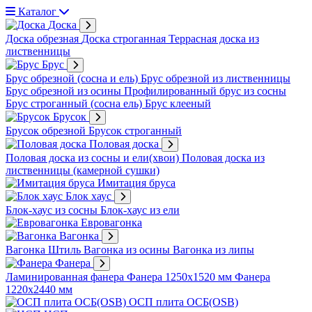
Каталог
Доска
Доска обрезная
Доска строганная
Террасная доска из
лиственницы
Брус
Брус обрезной (сосна и ель)
Брус обрезной из лиственницы
Брус обрезной из осины
Профилированный брус из сосны
Брус строганный (сосна ель)
Брус клееный
Брусок
Брусок обрезной
Брусок строганный
Половая доска
Половая доска из сосны и ели(хвои)
Половая доска из
лиственницы (камерной сушки)
Имитация бруса
Блок хаус
Блок-хаус из сосны
Блок-хаус из ели
Евровагонка
Вагонка
Вагонка Штиль
Вагонка из осины
Вагонка из липы
Фанера
Ламинированная фанера
Фанера 1250х1520 мм
Фанера
1220х2440 мм
ОСП плита ОСБ(OSB)