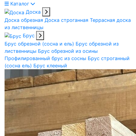
Каталог
Доска
Доска обрезная
Доска строганная
Террасная доска
из лиственницы
Брус
Брус обрезной (сосна и ель)
Брус обрезной из
лиственницы
Брус обрезной из осины
Профилированный брус из сосны
Брус строганный
(сосна ель)
Брус клееный