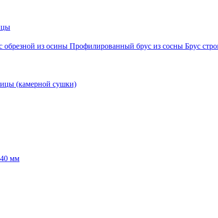
ицы
с обрезной из осины
Профилированный брус из сосны
Брус стро
ницы (камерной сушки)
440 мм