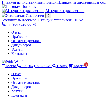
Планкен из лиственницы прямой
Планкен из лиственницы с
Погонаж
Материалы для лестниц
Утеплитель
Утеплитель Rockwool Скандик
Утеплитель URSA
+7 (967) 026-66-70
О нас
Прайс лист
Оплата и доставка
Для дилеров
Услуги
Контакты
0
Меню
+7 (967) 026-66-70
Поиск
Корзина
О нас
Прайс лист
Оплата и доставка
Для дилеров
Услуги
Контакты