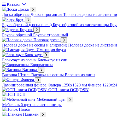
Каталог
Доска
Доска обрезная
Доска строганная
Террасная доска из лиственн
Брус
Брус обрезной (сосна и ель)
Брус обрезной из лиственницы
Бру
Брусок
Брусок обрезной
Брусок строганный
Половая доска
Половая доска из сосны и ели(хвои)
Половая доска из листвен
Имитация бруса
Блок хаус
Блок-хаус из сосны
Блок-хаус из ели
Евровагонка
Вагонка
Вагонка Штиль
Вагонка из осины
Вагонка из липы
Фанера
Ламинированная фанера
Фанера 1250х1520 мм
Фанера 1220х2
ОСП плита ОСБ(OSB)
ЦСП
Мебельный щит
Мебельный щит из лиственницы
Полок
Планкен