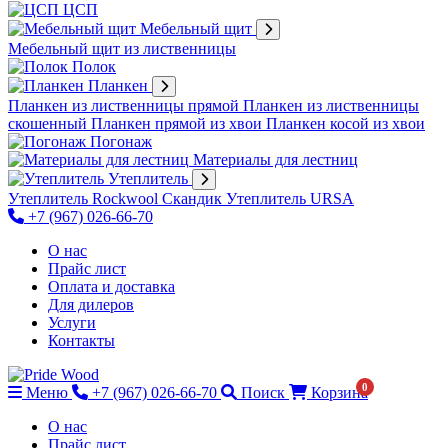
ЦСП
Мебельный щит
Мебельный щит из лиственницы
Полок
Планкен
Планкен из лиственницы прямой
Планкен из лиственницы
скошенный
Планкен прямой из хвои
Планкен косой из хвои
Погонаж
Материалы для лестниц
Утеплитель
Утеплитель Rockwool Скандик
Утеплитель URSA
+7 (967) 026-66-70
О нас
Прайс лист
Оплата и доставка
Для дилеров
Услуги
Контакты
0
Меню
+7 (967) 026-66-70
Поиск
Корзина
О нас
Прайс лист