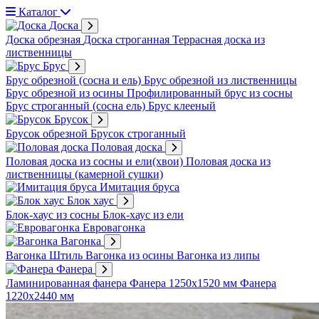
Каталог
Доска
Доска обрезная
Доска строганная
Террасная доска из
лиственницы
Брус
Брус обрезной (сосна и ель)
Брус обрезной из лиственницы
Брус обрезной из осины
Профилированный брус из сосны
Брус строганный (сосна ель)
Брус клееный
Брусок
Брусок обрезной
Брусок строганный
Половая доска
Половая доска из сосны и ели(хвои)
Половая доска из
лиственницы (камерной сушки)
Имитация бруса
Блок хаус
Блок-хаус из сосны
Блок-хаус из ели
Евровагонка
Вагонка
Вагонка Штиль
Вагонка из осины
Вагонка из липы
Фанера
Ламинированная фанера
Фанера 1250х1520 мм
Фанера
1220х2440 мм