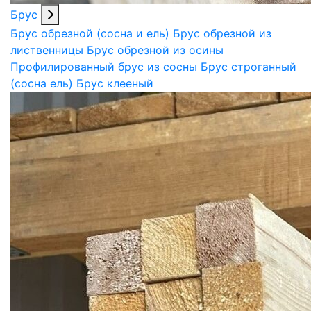
Брус
Брус обрезной (сосна и ель)
Брус обрезной из
лиственницы
Брус обрезной из осины
Профилированный брус из сосны
Брус строганный
(сосна ель)
Брус клееный